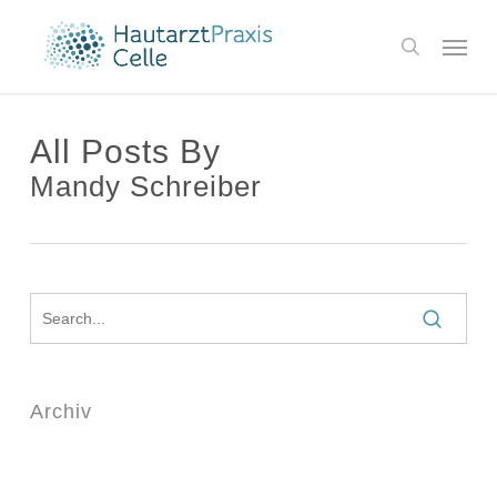
Skip
Menu
to
search
main
content
All Posts By
Mandy Schreiber
Archiv