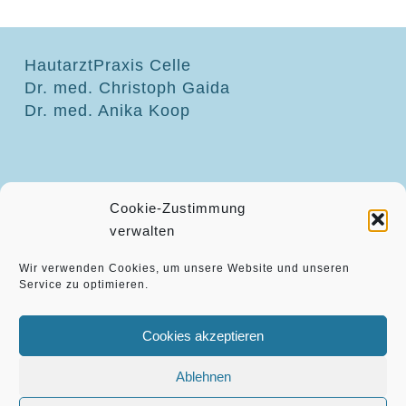
HautarztPraxis Celle
Dr. med. Christoph Gaida
Dr. med. Anika Koop
Westcellertorstr. 10 · 29221 Celle
Cookie-Zustimmung
Tel. 05141 – 21 70 31
verwalten
info@hautarzt-celle.de
Wir verwenden Cookies, um unsere Website und unseren
Service zu optimieren.
Termine nach Vereinbarung:
Cookies akzeptieren
Mo, Di und Do: 08.00 – 17.30 Uhr
Mi und Fr: 08.00 – 12.30 Uhr
Ablehnen